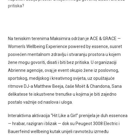
pritiska?
Na teniskim terenima Maksimira održan je ACE & GRACE —
Women’s Wellbeing Experience powered by essence, susret
posvećen mentalnom zdravlju i stvaranju prostora u kojem
žene mogu govoriti, disati i biti bez pritiska. U organizaciji
Abrienne agencije, ovaj je event okupio žene iz poslovnog,
sportskog, medijskog i kreativnog svijeta, uz opuštajuće
ritmove DJ-a Matthew Beeja, čaše Moët & Chandona, Sana
delikatese te iskustvene trenutke u kojima je biti zajedno
postalo važnije od naslova i uloga.
Interaktivna aktivacija “Hit Like a Girl” prenijela je duh essencea
— hrabar, razigran i blizak — dok su Peugeot 3008 Electric i
Bauerfeind wellbeing kutak unijeli ravnotežu između