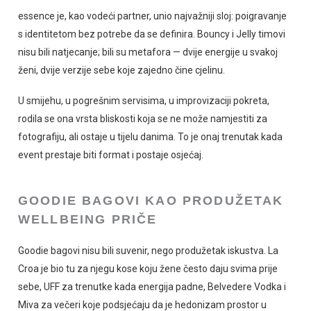
essence je, kao vodeći partner, unio najvažniji sloj: poigravanje
s identitetom bez potrebe da se definira. Bouncy i Jelly timovi
nisu bili natjecanje; bili su metafora — dvije energije u svakoj
ženi, dvije verzije sebe koje zajedno čine cjelinu.
U smijehu, u pogrešnim servisima, u improvizaciji pokreta,
rodila se ona vrsta bliskosti koja se ne može namjestiti za
fotografiju, ali ostaje u tijelu danima. To je onaj trenutak kada
event prestaje biti format i postaje osjećaj.
GOODIE BAGOVI KAO PRODUŽETAK
WELLBEING PRIČE
Goodie bagovi nisu bili suvenir, nego produžetak iskustva. La
Croa je bio tu za njegu kose koju žene često daju svima prije
sebe, UFF za trenutke kada energija padne, Belvedere Vodka i
Miva za večeri koje podsjećaju da je hedonizam prostor u