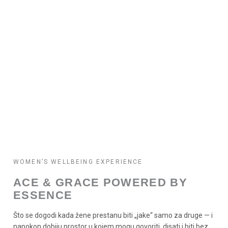
WOMEN’S WELLBEING EXPERIENCE
ACE & GRACE POWERED BY
ESSENCE
Što se dogodi kada žene prestanu biti „jake“ samo za druge — i
napokon dobiju prostor u kojem mogu govoriti, disati i biti bez