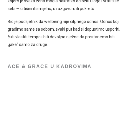
kojem je svaka žena mogla nakratko odložiti uloge i vratiti se
sebi — u tišini ili smijehu, u razgovoru ili pokretu.
Bio je podsjetnik da wellbeing nije cilj, nego odnos. Odnos koji
gradimo same sa sobom, svaki put kad si dopustimo usporiti,
čuti vlastiti tempo i biti dovoljno nježne da prestanemo biti
„jake“ samo za druge.
ACE & GRACE U KADROVIMA