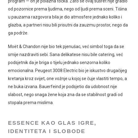
program — on je polazna točka. Zato se ovaj susret nije gradio
od pozornice prema ljudima, nego od ljudi prema sceni. Tišina
u pauzama razgovora bila je dio atmosfere jednako koliko i
glazba, a partneri nisu bili prisutni da zauzmu prostor, nego da
ga podrže.
Moët & Chandon nije bio tek pjenušac, već simbol toga da se
smije nazdraviti sebi. Sana delikatese nisu bile catering, već
podsjetnik da je briga o tijelu jednako senzorna koliko
emocionalna. Peugeot 3008 Electric bio je iskustvo drugačijeg
kretanja kroz svijet, one vožnje u kojoj se čuje vlastiti tempo, a
ne buka izvana. Bauerfeind je podsjetio da udobnost nije
slabost, nego snaga žene koja zna da se stabilnost gradi od
stopala prema mislima.
ESSENCE KAO GLAS IGRE,
IDENTITETA I SLOBODE