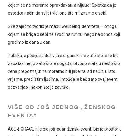
kojem se ne moramo opravdavati, a Mjuuk i Spletka da je
estetika način da svijet vidi ono što mi znamo o sebi.
Sve zajedno tvorilo je mapu wellbeing identiteta — onog u
kojem se briga o sebi ne svodi na rutinu, nego na odnos koji
gradimo iz dana u dan.
Publika je podijelila doživljaje organski, ne zato što je to bio
zadatak, nego zato što je događaj otvorio vrata u nešto što
žene prepoznaju: ne moramo biti jake na isti način, u isto
vrijeme, pred istim ljudima. I možda je baš zato ovaj event
odzvanjao i nakon što je završio.
VIŠE OD JOŠ JEDNOG „ŽENSKOG
EVENTA“
ACE & GRACE nije bio još jedan ženski event. Bio je prostor u