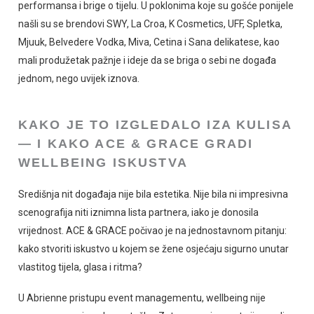
performansa i brige o tijelu. U poklonima koje su gošće ponijele
našli su se brendovi SWY, La Croa, K Cosmetics, UFF, Spletka,
Mjuuk, Belvedere Vodka, Miva, Cetina i Sana delikatese, kao
mali produžetak pažnje i ideje da se briga o sebi ne događa
jednom, nego uvijek iznova.
KAKO JE TO IZGLEDALO IZA KULISA
— I KAKO ACE & GRACE GRADI
WELLBEING ISKUSTVA
Središnja nit događaja nije bila estetika. Nije bila ni impresivna
scenografija niti iznimna lista partnera, iako je donosila
vrijednost. ACE & GRACE počivao je na jednostavnom pitanju:
kako stvoriti iskustvo u kojem se žene osjećaju sigurno unutar
vlastitog tijela, glasa i ritma?
U Abrienne pristupu event managementu, wellbeing nije